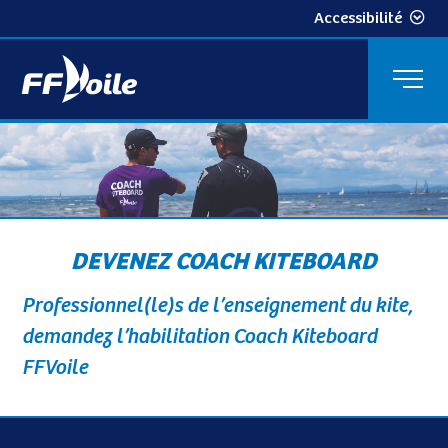
Accessibilité
DEVENEZ COACH KITEBOARD
Professionnel(le)s de l’enseignement du kite,
demandez l’habilitation Coach Kiteboard
FFVoile