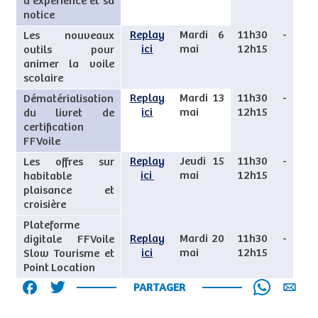
d'expérience et sa
notice
Replay
Mardi 6
11h30 -
Les nouveaux
ici
mai
12h15
outils pour
animer la voile
scolaire
Replay
Mardi 13
11h30 -
Dématérialisation
ici
mai
12h15
du livret de
certification
FFVoile
Replay
Jeudi 15
11h30 -
Les offres sur
ici
mai
12h15
habitable
plaisance et
croisière
Plateforme
Replay
Mardi 20
11h30 -
digitale FFVoile
ici
mai
12h15
Slow Tourisme et
Point Location
PARTAGER