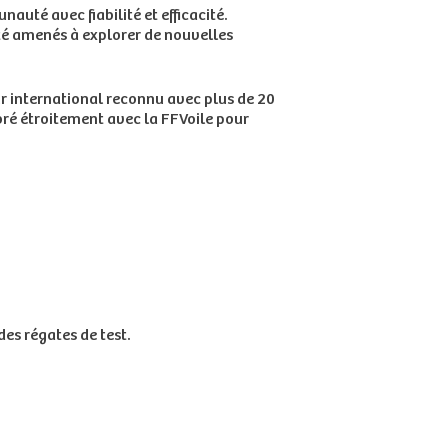
auté avec fiabilité et efficacité.
été amenés à explorer de nouvelles
eur international reconnu avec plus de 20
oré étroitement avec la FFVoile pour
des régates de test.