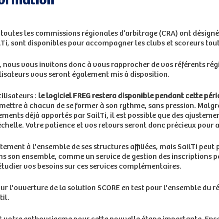
ormation
 toutes les commissions régionales d’arbitrage (CRA) ont désigné
lTi, sont disponibles pour accompagner les clubs et scoreurs tout
Ti, nous vous invitons donc à vous rapprocher de vos référents ré
lisateurs vous seront également mis à disposition.
ilisateurs :
le logiciel FREG restera disponible pendant cette péri
rmettre à chacun de se former à son rythme, sans pression. Malgr
ements déjà apportés par SailTi, il est possible que des ajustem
e échelle. Votre patience et vos retours seront donc précieux pour a
itement à l'ensemble de ses structures affiliées, mais SailTi pe
ans son ensemble, comme un service de gestion des inscriptions 
étudier vos besoins sur ces services complémentaires.
ur l'ouverture de la solution SCORE en test pour l'ensemble du ré
il.